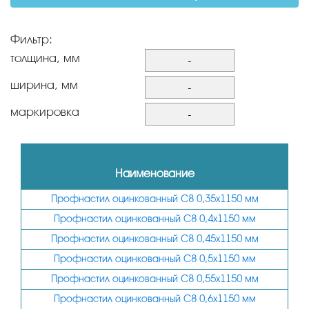
Фильтр:
толщина, мм
-
0,35
ширина, мм
-
0,4
600
маркировка
-
0,45
750
С8
0,5
845
С10
Наименование
0,55
1000
С20
Профнастил оцинкованный С8 0,35х1150 мм
0,6
1100
С21
Профнастил оцинкованный С8 0,4х1150 мм
0,7
1150
НС35
Профнастил оцинкованный С8 0,45х1150 мм
0,8
НС44
Профнастил оцинкованный С8 0,5х1150 мм
0,9
Н57
Профнастил оцинкованный С8 0,55х1150 мм
0,65
Профнастил оцинкованный С8 0,6х1150 мм
Н60