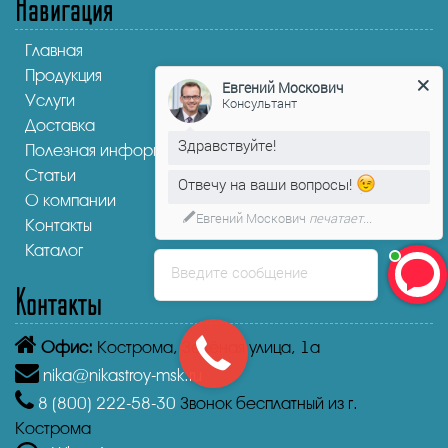
Навигация
Главная
Продукция
Евгений Москович
Услуги
Консультант
Доставка
Здравствуйте!
Полезная информация
Статьи
Отвечу на ваши вопросы!
О компании
Евгений Москович
печатает...
Контакты
Каталог
Введите сообщение
Контакты
Офис:
Кострома,
Зелёная улица, 1а
nika@nikastroy-msk.ru
8 (800)
222-58-30
Звонок бесплатный из г.
Кострома